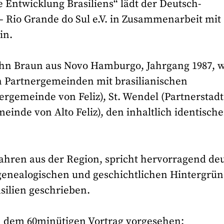
 Entwicklung Brasiliens“ lädt der Deutsch-
– Rio Grande do Sul e.V. in Zusammenarbeit mit
in.
uhn Braun aus Novo Hamburgo, Jahrgang 1987, 
en Partnergemeinden mit brasilianischen
gemeinde von Feliz), St. Wendel (Partnerstadt
einde von Alto Feliz), den inhaltlich identisch
fahren aus der Region, spricht hervorragend de
 genealogischen und geschichtlichen Hintergrü
ilien geschrieben.
 dem 60minütigen Vortrag vorgesehen: