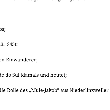
os;
3.1845);
en Einwanderer;
de do Sul (damals und heute);
die Rolle des „Mule-Jakob“ aus Niederlinxweiler