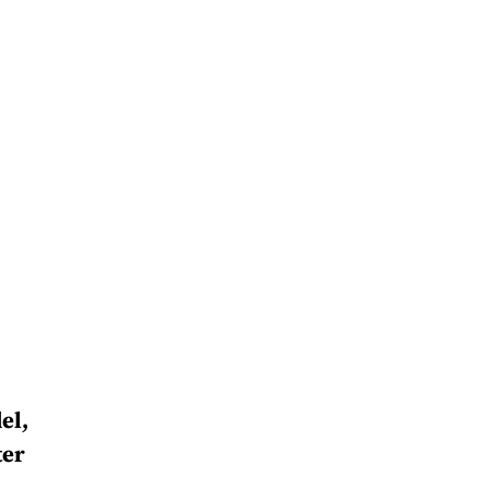
el,
ter