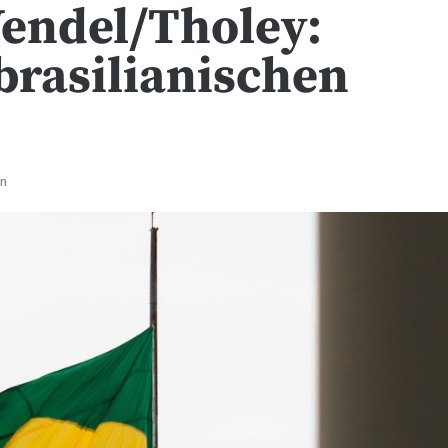
Wendel/Tholey:
brasilianischen
en