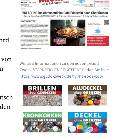
wird
 von
Weitere Informationen zu den neuen „Gudd-
en
Zweck-STERNZEICHEN-
ETIKETTEN“ finden Sie
hier
:
https://www.gudd-zweck.de/fyi/
ho-roos-kop/
utsch
nden