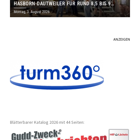
HASBORN-DAUTWEILER FÜR RUND 8,5 BIS 9
MILLIONEN EURO
Montag, 3. August 2026
ANZEIGEN
Blätterbarer Katalog 2026 mit 44 Seiten: