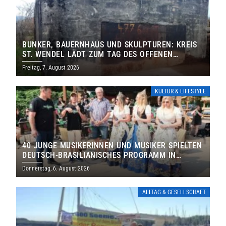
BUNKER, BAUERNHAUS UND SKULPTUREN: KREIS
ST. WENDEL LÄDT ZUM TAG DES OFFENEN
DENKMALS EIN
Freitag, 7. August 2026
KULTUR & LIFESTYLE
40 JUNGE MUSIKERINNEN UND MUSIKER SPIELTEN
DEUTSCH-BRASILIANISCHES PROGRAMM IN
THOLEY
Donnerstag, 6. August 2026
ALLTAG & GESELLSCHAFT