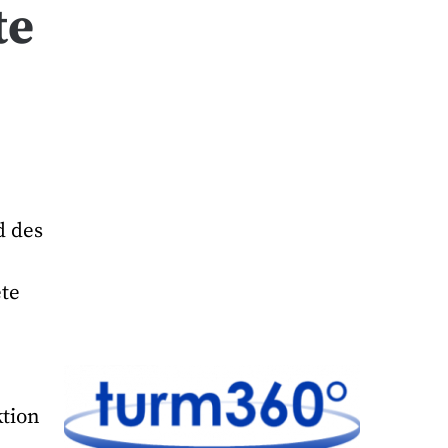
te
d des
ete
tion