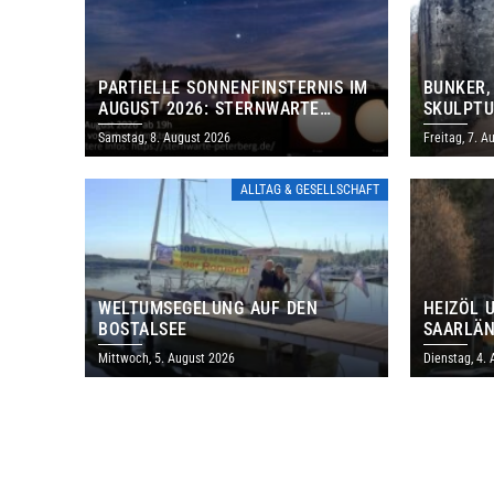
PARTIELLE SONNENFINSTERNIS IM
BUNKER,
AUGUST 2026: STERNWARTE
SKULPTU
PETERBERG ÖFFNET KOSTENLOS
LÄDT ZU
Samstag, 8. August 2026
Freitag, 7. A
IHRE TORE
DENKMAL
ALLTAG & GESELLSCHAFT
WELTUMSEGELUNG AUF DEN
HEIZÖL 
BOSTALSEE
SAARLÄN
IM JULI
Mittwoch, 5. August 2026
Dienstag, 4.