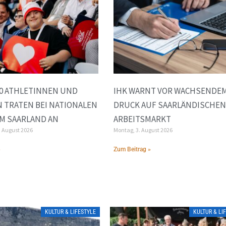
00 ATHLETINNEN UND
IHK WARNT VOR WACHSENDE
 TRATEN BEI NATIONALEN
DRUCK AUF SAARLÄNDISCHEN
IM SAARLAND AN
ARBEITSMARKT
. August 2026
Montag, 3. August 2026
»
Zum Beitrag »
KULTUR & LIFESTYLE
KULTUR & LI