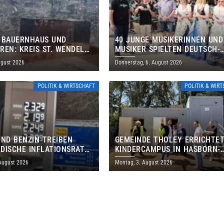
 BAUERNHAUS UND
40 JUNGE MUSIKERINNEN UND
REN: KREIS ST. WENDEL
MUSIKER SPIELTEN DEUTSCH-
M TAG DES OFFENEN
BRASILIANISCHES PROGRAMM 
ugust 2026
Donnerstag, 6. August 2026
S EIN
THOLEY
POLITIK & WIRTSCHAFT
POLITIK & WIR
UND BENZIN TREIBEN
GEMEINDE THOLEY ERRICHTE
DISCHE INFLATIONSRATE
KINDERCAMPUS IN HASBORN-
 AUF 3,2 PROZENT
DAUTWEILER FÜR RUND 8,5 BI
 August 2026
Montag, 3. August 2026
MILLIONEN EURO