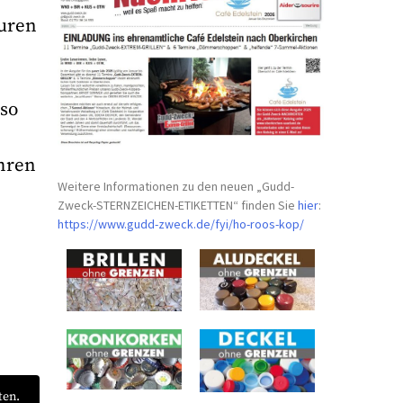
turen
 so
ahren
Weitere Informationen zu den neuen „Gudd-
Zweck-STERNZEICHEN-
ETIKETTEN“ finden Sie
hier
:
https://www.gudd-zweck.de/fyi/
ho-roos-kop/
ten.