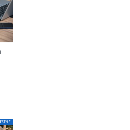
M
FESTYLE