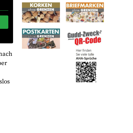
 nach
ber
slos