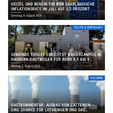
HEIZÖL UND BENZIN TREIBEN SAARLÄNDISCHE
INFLATIONSRATE IM JULI AUF 3,2 PROZENT
Dienstag, 4. August 2026
POLITIK & WIRTSCHAFT
GEMEINDE THOLEY ERRICHTET KINDERCAMPUS IN
HASBORN-DAUTWEILER FÜR RUND 8,5 BIS 9
MILLIONEN EURO
Montag, 3. August 2026
KOLUMNE
GASTKOMMENTAR: AUSBAU VON CATTENOM –
EINE CHANCE FÜR LOTHRINGEN UND DAS