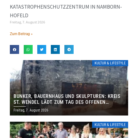
KATASTROPHENSCHUTZZENTRUM IN NAMBORN-
HOFELD
Freitag, 7. August 2026
Zum Beitrag »
KULTUR & LIFESTYLE
BUNKER, BAUERNHAUS UND SKULPTUREN: KREIS
ST. WENDEL LÄDT ZUM TAG DES OFFENEN
DENKMALS EIN
Freitag, 7. August 2026
KULTUR & LIFESTYLE