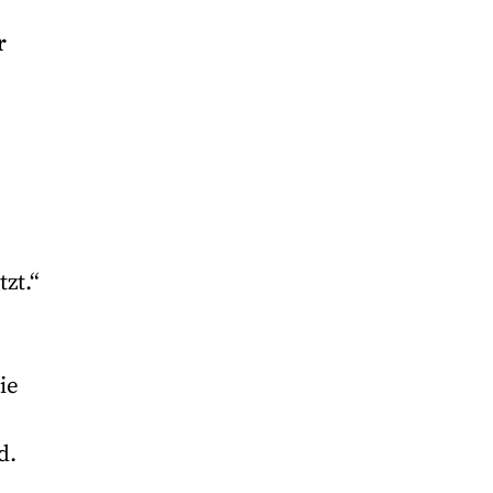
r
zt.“
ie
d.