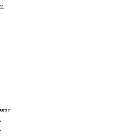
em
 war.
z
.