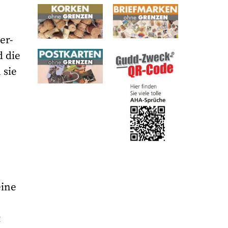
er-
 die
 sie
eine
t