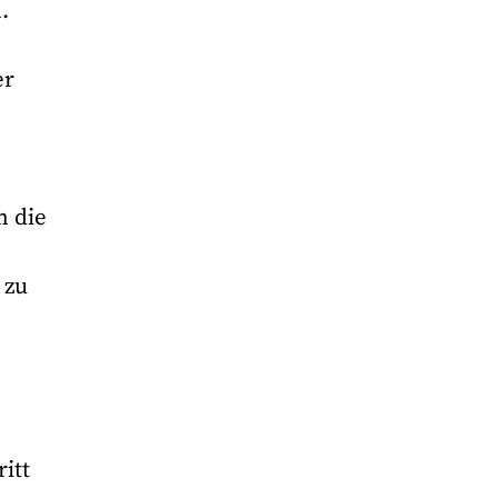
.
er
m die
 zu
itt