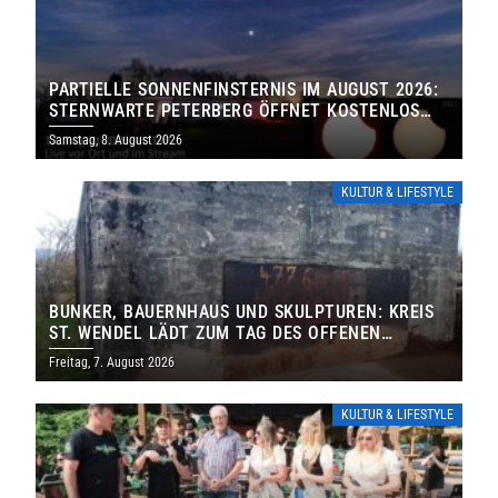
PARTIELLE SONNENFINSTERNIS IM AUGUST 2026:
STERNWARTE PETERBERG ÖFFNET KOSTENLOS
IHRE TORE
Samstag, 8. August 2026
KULTUR & LIFESTYLE
BUNKER, BAUERNHAUS UND SKULPTUREN: KREIS
ST. WENDEL LÄDT ZUM TAG DES OFFENEN
DENKMALS EIN
Freitag, 7. August 2026
KULTUR & LIFESTYLE