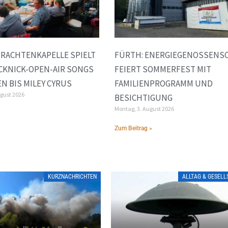
TRACHTENKAPELLE SPIELT
FÜRTH: ENERGIEGENOSSENS
PICKNICK-OPEN-AIR SONGS
FEIERT SOMMERFEST MIT
N BIS MILEY CYRUS
FAMILIENPROGRAMM UND
ugust 2026
BESICHTIGUNG
Montag, 3. August 2026
»
Zum Beitrag »
KURZNACHRICHTEN
ALLTAG & GESEL