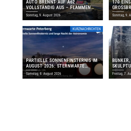
AUTO BRENNT AUF A62
170 EIN
VOLLSTÄNDIG AUS – FLAMMEN
GROSSBR
GREIFEN AUF BÖSCHUNG ÜBER
Sonntag, 9. August 2026
Sonntag, 9. 
KURZNACHRICHTEN
PARTIELLE SONNENFINSTERNIS IM
BUNKER,
AUGUST 2026: STERNWARTE
SKULPTU
PETERBERG ÖFFNET KOSTENLOS
LÄDT ZU
Samstag, 8. August 2026
Freitag, 7. A
IHRE TORE
DENKMAL