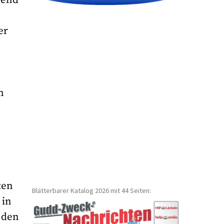
er
m
r
ten
Blätterbarer Katalog 2026 mit 44 Seiten:
 in
 den