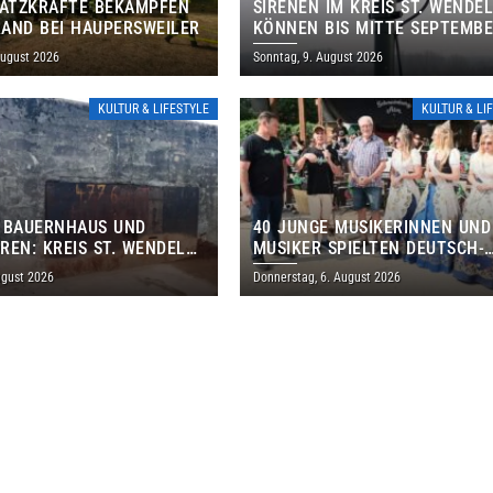
SATZKRÄFTE BEKÄMPFEN
SIRENEN IM KREIS ST. WENDE
AND BEI HAUPERSWEILER
KÖNNEN BIS MITTE SEPTEMB
AUSSERPLANMÄSSIG HEULEN
August 2026
Sonntag, 9. August 2026
KULTUR & LIFESTYLE
KULTUR & LI
 BAUERNHAUS UND
40 JUNGE MUSIKERINNEN UND
REN: KREIS ST. WENDEL
MUSIKER SPIELTEN DEUTSCH-
M TAG DES OFFENEN
BRASILIANISCHES PROGRAMM 
ugust 2026
Donnerstag, 6. August 2026
S EIN
THOLEY