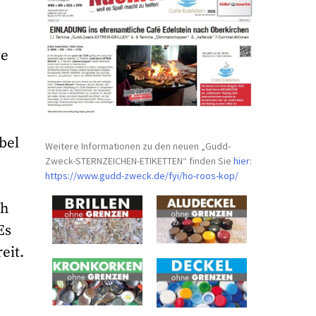
ge
bel
Weitere Informationen zu den neuen „Gudd-
Zweck-STERNZEICHEN-
ETIKETTEN“ finden Sie
hier
:
e
https://www.gudd-zweck.de/fyi/
ho-roos-kop/
ch
Es
eit.