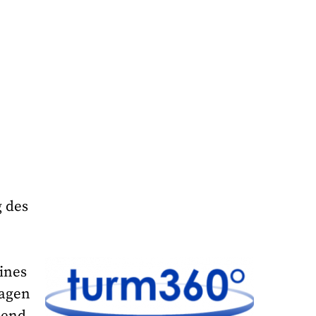
 des
eines
lagen
hend