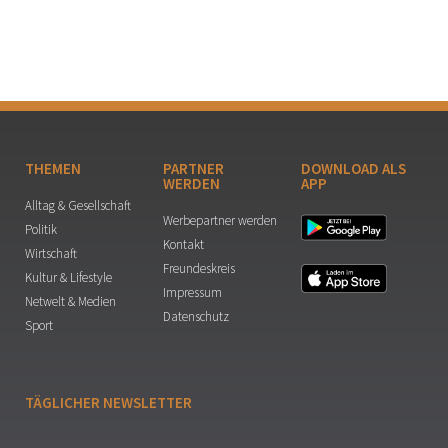
THEMEN
PARTNER
DOWNLOAD ALS
WERDEN
APP
Alltag & Gesellschaft
Werbepartner werden
Politik
Kontakt
Wirtschaft
Freundeskreis
Kultur & Lifestyle
Impressum
Netwelt & Medien
Datenschutz
Sport
TÄGLICHER NEWSLETTER