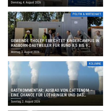
Dienstag, 4. August 2026
POLITIK & WIRTSCHAFT
GEMEINDE THOLEY ERRICHTET KINDERCAMPUS IN
HASBORN-DAUTWEILER FÜR RUND 8,5 BIS 9
MILLIONEN EURO
Montag, 3. August 2026
KOLUMNE
GASTKOMMENTAR: AUSBAU VON CATTENOM –
EINE CHANCE FÜR LOTHRINGEN UND DAS
SAARLAND
Sonntag, 2. August 2026