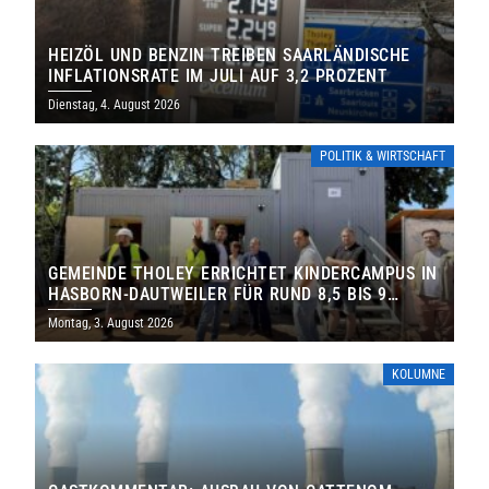
HEIZÖL UND BENZIN TREIBEN SAARLÄNDISCHE
INFLATIONSRATE IM JULI AUF 3,2 PROZENT
Dienstag, 4. August 2026
POLITIK & WIRTSCHAFT
GEMEINDE THOLEY ERRICHTET KINDERCAMPUS IN
HASBORN-DAUTWEILER FÜR RUND 8,5 BIS 9
MILLIONEN EURO
Montag, 3. August 2026
KOLUMNE