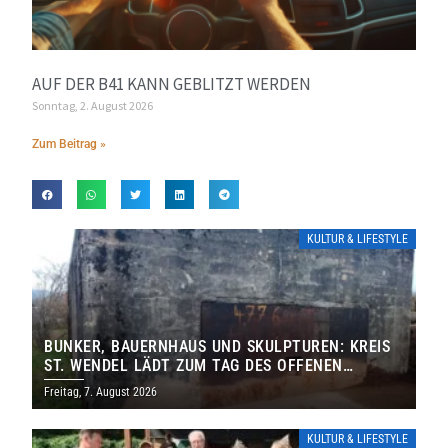
AUF DER B41 KANN GEBLITZT WERDEN
Sonntag, 2. August 2026
Zum Beitrag »
KULTUR & LIFESTYLE
BUNKER, BAUERNHAUS UND SKULPTUREN: KREIS
ST. WENDEL LÄDT ZUM TAG DES OFFENEN
DENKMALS EIN
Freitag, 7. August 2026
KULTUR & LIFESTYLE