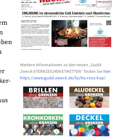
dem
on
eben
n
Weitere Informationen zu den neuen „Gudd-
er
Zweck-STERNZEICHEN-
ETIKETTEN“ finden Sie
hier
:
https://www.gudd-zweck.de/fyi/
ho-roos-kop/
ker-
aus