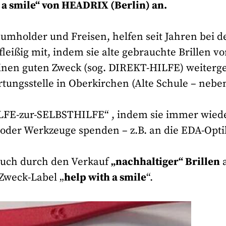
 a smile“ von HEADRIX (Berlin) an.
umholder und Freisen, helfen seit Jahren bei 
ißig mit, indem sie alte gebrauchte Brillen v
nen guten Zweck (sog. DIREKT-HILFE) weiterg
rtungsstelle in Oberkirchen (Alte Schule – nebe
HILFE-zur-SELBSTHILFE“ , indem sie immer wied
oder Werkzeuge spenden – z.B. an die EDA-Opti
 auch durch den Verkauf
„nachhaltiger“ Brillen
Zweck-Label „
help with a smile
“.