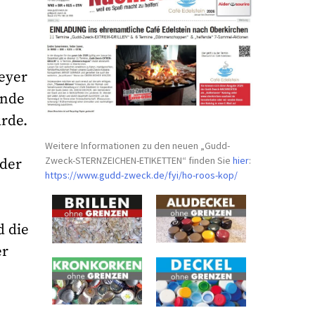
leyer
inde
rde.
Weitere Informationen zu den neuen „Gudd-
Zweck-STERNZEICHEN-
ETIKETTEN“ finden Sie
hier
:
 der
https://www.gudd-zweck.de/fyi/
ho-roos-kop/
d die
er