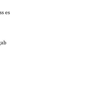
ss es
gab