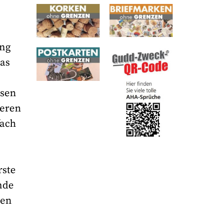
ung
das
esen
seren
fach
rste
nde
gen