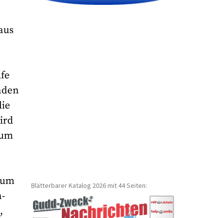
aus
lfe
nden
die
ird
 um
trum
Blätterbarer Katalog 2026 mit 44 Seiten:
n-
,