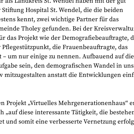
r als Landkreis St. Wendel haben mit der gut
Stiftung Hospital St. Wendel, die die beiden
stens kennt, zwei wichtige Partner für das
meinde Tholey gefunden. Bei der Kreisverwalt
ür das Projekt wie der Demografiebeauftragte, 
Pflegestützpunkt, die Frauenbeauftragte, das
t – um nur einige zu nennen. Aufbauend auf di
ufgabe sein, den demografischen Wandel in un
v mitzugestalten anstatt die Entwicklungen ein
ten Projekt „Virtuelles Mehrgenerationenhaus“ e
 „auf diese interessante Tätigkeit, die bestehe
t und somit eine verbesserte Vernetzung erfol