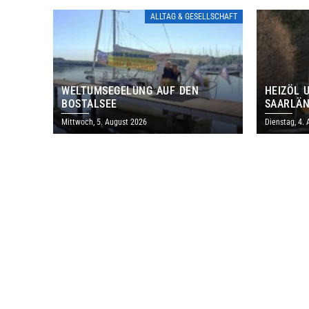
ALLTAG & GESELLSCHAFT
WELTUMSEGELUNG AUF DEN
HEIZÖL 
BOSTALSEE
SAARLÄN
IM JULI
Mittwoch, 5. August 2026
Dienstag, 4.