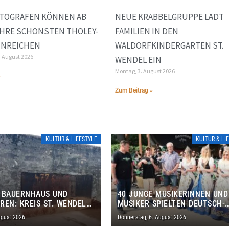
TOGRAFEN KÖNNEN AB
NEUE KRABBELGRUPPE LÄDT
IHRE SCHÖNSTEN THOLEY-
FAMILIEN IN DEN
INREICHEN
WALDORFKINDERGARTEN ST.
. August 2026
WENDEL EIN
Montag, 3. August 2026
»
Zum Beitrag »
KULTUR & LIFESTYLE
KULTUR & LI
 BAUERNHAUS UND
40 JUNGE MUSIKERINNEN UND
REN: KREIS ST. WENDEL
MUSIKER SPIELTEN DEUTSCH-
M TAG DES OFFENEN
BRASILIANISCHES PROGRAMM 
ugust 2026
Donnerstag, 6. August 2026
S EIN
THOLEY