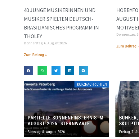
40 JUNGE MUSIKERINNEN UND
HOBBYFO
MUSIKER SPIELTEN DEUTSCH-
AUGUST 
BRASILIANISCHES PROGRAMM IN
MOTIVE E
Donnerstag, 6
THOLEY
Donnerstag, 6. August 2026
Zum Beitrag 
Zum Beitrag »
KURZNACHRICHTEN
PARTIELLE SONNENFINSTERNIS IM
BUNKER,
AUGUST 2026: STERNWARTE
SKULPTU
PETERBERG ÖFFNET KOSTENLOS
LÄDT ZU
Samstag, 8. August 2026
Freitag, 7. A
IHRE TORE
DENKMAL