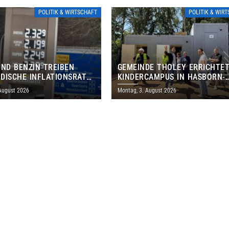
POLITIK & WIRTSCHAFT
POLITIK & WIR
UND BENZIN TREIBEN
GEMEINDE THOLEY ERRICHTE
DISCHE INFLATIONSRATE
KINDERCAMPUS IN HASBORN-
 AUF 3,2 PROZENT
DAUTWEILER FÜR RUND 8,5 BI
 August 2026
Montag, 3. August 2026
MILLIONEN EURO