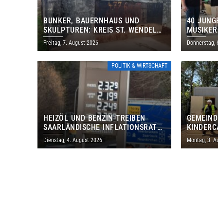
BUNKER, BAUERNHAUS UND
40 JUNG
SKULPTUREN: KREIS ST. WENDEL
MUSIKER
LÄDT ZUM TAG DES OFFENEN
BRASILI
Freitag, 7. August 2026
Donnerstag, 
DENKMALS EIN
THOLEY
POLITIK & WIRTSCHAFT
HEIZÖL UND BENZIN TREIBEN
GEMEIND
SAARLÄNDISCHE INFLATIONSRATE
KINDERC
IM JULI AUF 3,2 PROZENT
DAUTWEI
Dienstag, 4. August 2026
Montag, 3. A
MILLION