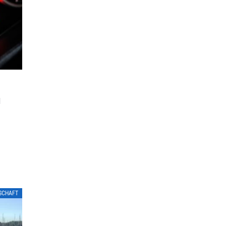
W
LSCHAFT