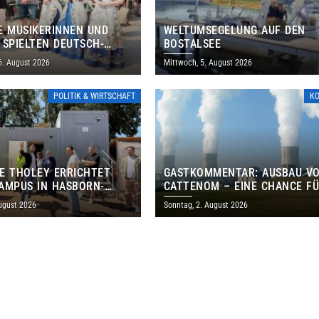
E MUSIKERINNEN UND
WELTUMSEGELUNG AUF DEN
 SPIELTEN DEUTSCH-
BOSTALSEE
ANISCHES PROGRAMM IN
6. August 2026
Mittwoch, 5. August 2026
POLITIK & WIRTSCHAFT
K
E THOLEY ERRICHTET
GASTKOMMENTAR: AUSBAU V
AMPUS IN HASBORN-
CATTENOM – EINE CHANCE F
LER FÜR RUND 8,5 BIS 9
LOTHRINGEN UND DAS SAARL
ugust 2026
Sonntag, 2. August 2026
EN EURO