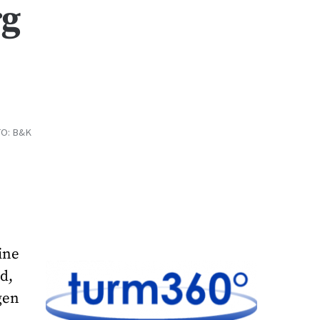
rg
TO: B&K
ine
d,
gen