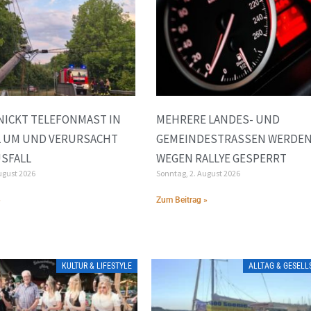
NICKT TELEFONMAST IN
MEHRERE LANDES- UND
L UM UND VERURSACHT
GEMEINDESTRASSEN WERDEN 
SFALL
EGEN RALLYE GESPERRT
ugust 2026
Sonntag, 2. August 2026
»
Zum Beitrag »
KULTUR & LIFESTYLE
ALLTAG & GESEL