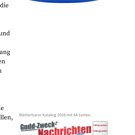
 die
 und
gang
en
n
ie
Blätterbarer Katalog 2026 mit 44 Seiten:
llen,