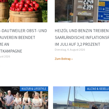
-DAUTWEILER: OBST- UND
HEIZÖL UND BENZIN TREIBEN
AUVEREIN BEENDET
SAARLÄNDISCHE INFLATIONS
ME AN
IM JULI AUF 3,2 PROZENT
Dienstag, 4. August 2026
FTKAMPAGNE
gust 2026
Zum Beitrag »
»
KULTUR & LIFESTYLE
ALLTAG & GESEL