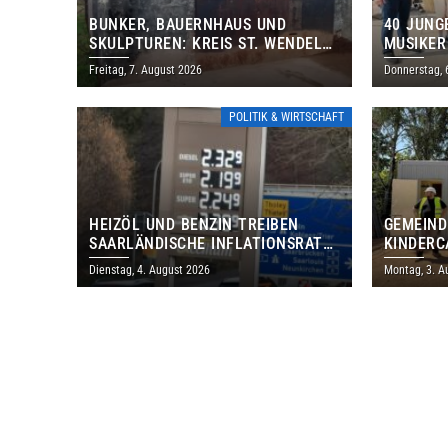
BUNKER, BAUERNHAUS UND
40 JUNG
SKULPTUREN: KREIS ST. WENDEL
MUSIKER
LÄDT ZUM TAG DES OFFENEN
BRASILI
Freitag, 7. August 2026
Donnerstag, 
DENKMALS EIN
THOLEY
POLITIK & WIRTSCHAFT
HEIZÖL UND BENZIN TREIBEN
GEMEIND
SAARLÄNDISCHE INFLATIONSRATE
KINDERC
IM JULI AUF 3,2 PROZENT
DAUTWEI
Dienstag, 4. August 2026
Montag, 3. A
MILLION