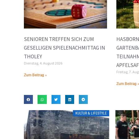
SENIOREN TREFFEN SICH ZUM
HASBORN
GESELLIGEN SPIELENACHMITTAG IN
GARTENB
THOLEY
TEILNAH
Dienstag, 4. August 2026
APFELSA
Freitag, 7. Au
Zum Beitrag »
Zum Beitrag 
KULTUR & LIFESTYLE