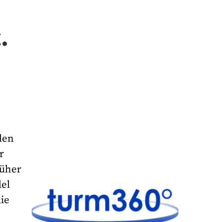
.
den
r
rüher
del
die