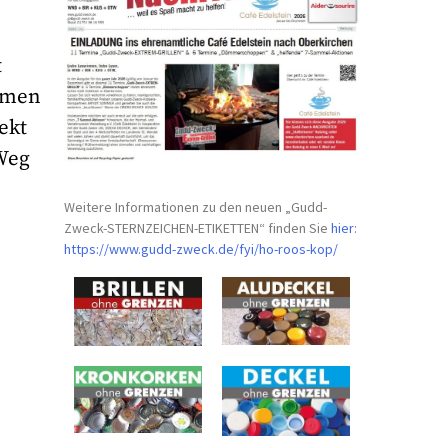
t
ormen
ekt
 Weg
Weitere Informationen zu den neuen „Gudd-
Zweck-STERNZEICHEN-
ETIKETTEN“ finden Sie
hier
:
https://www.gudd-zweck.de/fyi/
ho-roos-kop/