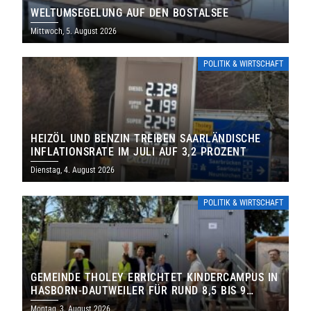
WELTUMSEGELUNG AUF DEN BOSTALSEE
Mittwoch, 5. August 2026
POLITIK & WIRTSCHAFT
HEIZÖL UND BENZIN TREIBEN SAARLÄNDISCHE
INFLATIONSRATE IM JULI AUF 3,2 PROZENT
Dienstag, 4. August 2026
POLITIK & WIRTSCHAFT
GEMEINDE THOLEY ERRICHTET KINDERCAMPUS IN
HASBORN-DAUTWEILER FÜR RUND 8,5 BIS 9
MILLIONEN EURO
Montag, 3. August 2026