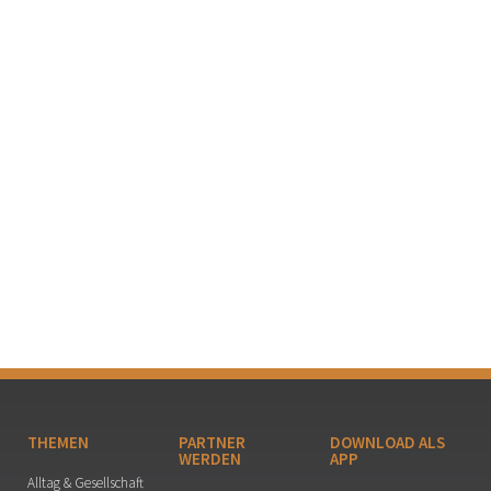
THEMEN
PARTNER
DOWNLOAD ALS
WERDEN
APP
Alltag & Gesellschaft