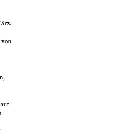
März.
e von
n,
 auf
h