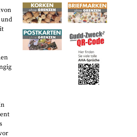
avon
m und
it
e
len
ängig
in
ment
s
vor